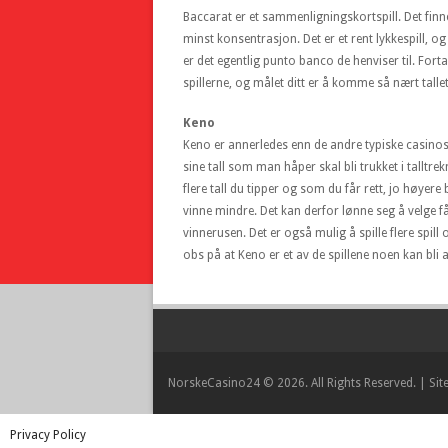
Baccarat er et sammenligningskortspill. Det finn
minst konsentrasjon. Det er et rent lykkespill, 
er det egentlig punto banco de henviser til. Fortalt 
spillerne, og målet ditt er å komme så nært tallet
Keno
Keno er annerledes enn de andre typiske casinos
sine tall som man håper skal bli trukket i talltre
flere tall du tipper og som du får rett, jo høyere
vinne mindre. Det kan derfor lønne seg å velge få
vinnerusen. Det er også mulig å spille flere spi
obs på at Keno er et av de spillene noen kan bli 
NorskeCasino24
© 2026. All Rights Reserved. |
Si
Privacy Policy