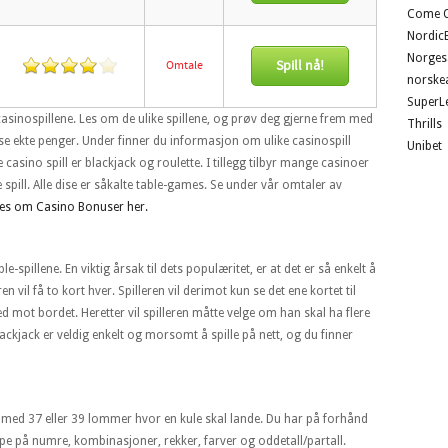
Come 
Nordic
Norges
Spill nå!
Omtale
norske
SuperL
 casinospillene. Les om de ulike spillene, og prøv deg gjerne frem med
Thrills
se ekte penger. Under finner du informasjon om ulike casinospill
Unibet
e casino spill er blackjack og roulette. I tillegg tilbyr mange casinoer
spill. Alle dise er såkalte table-games. Se under vår omtaler av
es om Casino Bonuser her.
-spillene. En viktig årsak til dets populæritet, er at det er så enkelt å
n vil få to kort hver. Spilleren vil derimot kun se det ene kortet til
ed mot bordet. Heretter vil spilleren måtte velge om han skal ha flere
lackjack er veldig enkelt og morsomt å spille på nett, og du finner
hjul med 37 eller 39 lommer hvor en kule skal lande. Du har på forhånd
ppe på numre, kombinasjoner, rekker, farver og oddetall/partall.