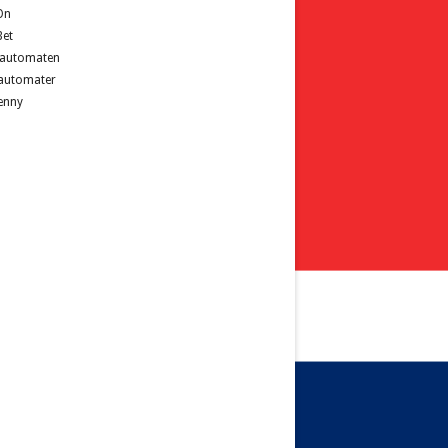
On
Bet
automaten
automater
enny