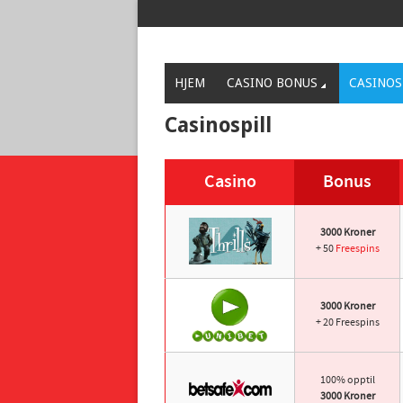
HJEM
CASINO BONUS
CASINOS
Casinospill
Casino
Bonus
3000 Kroner
+ 50
Freespins
3000 Kroner
+ 20 Freespins
100% opptil
3000 Kroner