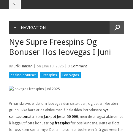
NAVIGATION
Nye Supre Freespins Og
Bonuser Hos leovegas I Juni
By
Erik Hansen
|
on June 10, 2025
|
0 Comment
casino bonuser
Freespins
Leo Vegas
Vi har skrevet endel om leovegas den siste tiden, og det er ikke uten
grunn. Ikke bare er de aktive med å hele tiden introdusere
nye
spilleautomater
som
Jackpot Jester 50 000
, men de er også aktive med
å legge ut flotte bonuser og
freespins
for oss kundene. Dette er flott
for oss som spiller mye. Det er lite som er bedre enn å få god verdi for