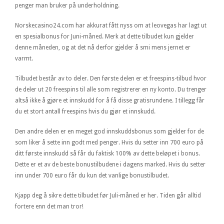
penger man bruker på underholdning.
Norskecasino24.com har akkurat fått nyss om at leovegas har lagt ut
en spesialbonus for Juni-måned. Merk at dette tilbudet kun gjelder
denne måneden, og at det nå derfor gjelder å smi mens jernet er
varmt.
Tilbudet består av to deler. Den første delen er et freespins-tilbud hvor
de deler ut 20 freespins til alle som registrerer en ny konto. Du trenger
altså ikke å gjøre et innskudd for å få disse gratisrundene. I tillegg får
du et stort antall freespins hvis du gjør et innskudd.
Den andre delen er en meget god innskuddsbonus som gjelder for de
som liker å sette inn godt med penger. Hvis du setter inn 700 euro på
ditt første innskudd så får du faktisk 100% av dette beløpet i bonus.
Dette er et av de beste bonustilbudene i dagens marked. Hvis du setter
inn under 700 euro får du kun det vanlige bonustilbudet.
Kjapp deg å sikre dette tilbudet før Juli-måned er her. Tiden går alltid
fortere enn det man tror!